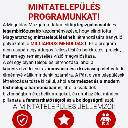
MINTATELEPÜLÉS
PROGRAMUNKAT!
A Megoldás Mozgalom talán eddigi
legizgalmasabb
és
legambiciózusabb
kezdeményezése, hogy elindította
Magyarország
mintatelepülésének
létrehozására irányuló
pályázatát, a
MILLIÁRDOS MEGOLDÁS
-t. Ez a program
nem csupán egy átlagos fejlesztési és befektetési projekt,
hanem egy
reményteljes vízió megvalósítása
.
A cél egy olyan település létrehozása, ahol a
környezetvédelem, az
innováció és a közösségi élet
valódi
élménnyé válik mindenki számára. A Párt olyan települések
létrehozását tűzte ki célul, ahol a
természet és a modern
technológia harmóniában él
, ahol a családok
biztonságban érezhetik magukat, és ahol az élet minden
pillanata a
fenntarthatóságról
és a
boldogságról
szól.
A MINTATELEPÜLÉS JELLEMZŐI: