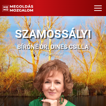
SZAMOSSÁLYI
BÍRÓNÉ DR. DINES CSILLA
Polgármester