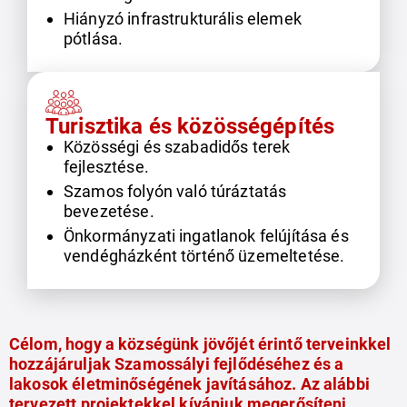
Hiányzó infrastrukturális elemek
pótlása.
Turisztika és közösségépítés
Közösségi és szabadidős terek
fejlesztése.
Szamos folyón való túráztatás
bevezetése.
Önkormányzati ingatlanok felújítása és
vendégházként történő üzemeltetése.
Célom, hogy a községünk jövőjét érintő terveinkkel
hozzájáruljak Szamossályi fejlődéséhez és a
lakosok életminőségének javításához. Az alábbi
tervezett projektekkel kívánjuk megerősíteni