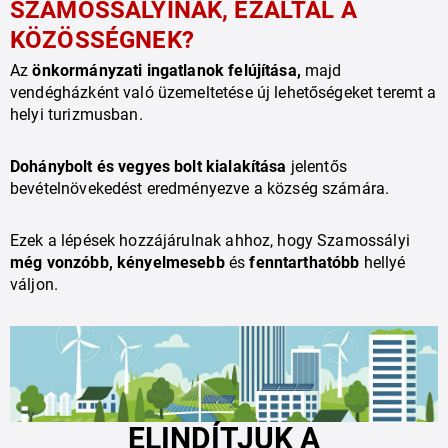
SZAMOSSÁLYINAK, EZÁLTAL A 
KÖZÖSSÉGNEK?
Az 
önkormányzati ingatlanok felújítása,
 majd 
vendégházként való üzemeltetése új lehetőségeket teremt a 
helyi turizmusban.
Dohánybolt és vegyes bolt kialakítása
 jelentős 
bevételnövekedést eredményezve a község számára.
Ezek a lépések hozzájárulnak ahhoz, hogy Szamossályi 
még vonzóbb, kényelmesebb
 és 
fenntarthatóbb
 hellyé 
váljon.
ELINDÍTJUK A