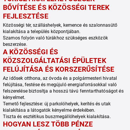
BŐVÍTÉSE ÉS KÖZÖSSÉGI TEREK 
FEJLESZTÉSE
Közösségi tér, szálláshelyek, kemence és szalonnasütő 
kialakítása a település központjában.

Szamos folyón való túrákhoz szükséges eszközök 
beszerzése.
A KÖZÖSSÉGI ÉS 
KÖZSZOLGÁLTATÁSI ÉPÜLETEK 
FELÚJÍTÁSA ÉS KORSZERŰSÍTÉSE
Az idősek otthona, az óvoda és a polgármesteri hivatal 
felújítása, festése és megújuló energiaforrásokkal való 
felszerelése biztosítja a hosszú távú fenntarthatóságot és 
kényelmet.

Temető fejlesztése: új parkolóhelyek, kerítés és utak 
kialakítása a látogatók kényelme érdekében.

Tiszta és esztétikus buszmegállóhelyek kialakítása.
HOGYAN LESZ TÖBB PÉNZE 